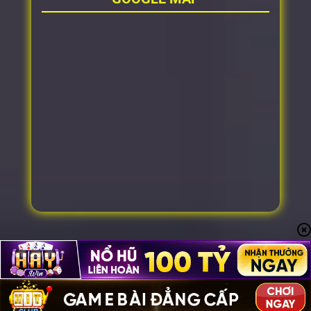
Copyright 2026 ©
V88.GOLD