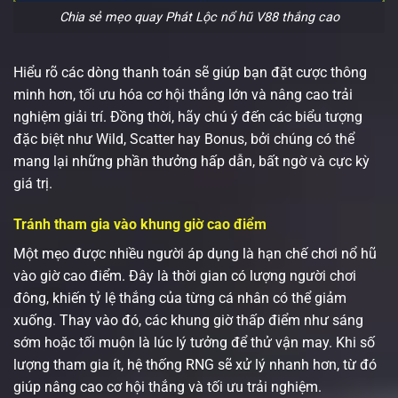
Chia sẻ mẹo quay Phát Lộc nổ hũ V88 thắng cao
Hiểu rõ các dòng thanh toán sẽ giúp bạn đặt cược thông
minh hơn, tối ưu hóa cơ hội thắng lớn và nâng cao trải
nghiệm giải trí. Đồng thời, hãy chú ý đến các biểu tượng
đặc biệt như Wild, Scatter hay Bonus, bởi chúng có thể
mang lại những phần thưởng hấp dẫn, bất ngờ và cực kỳ
giá trị.
Tránh tham gia vào khung giờ cao điểm
Một mẹo được nhiều người áp dụng là hạn chế chơi nổ hũ
vào giờ cao điểm. Đây là thời gian có lượng người chơi
đông, khiến tỷ lệ thắng của từng cá nhân có thể giảm
xuống. Thay vào đó, các khung giờ thấp điểm như sáng
sớm hoặc tối muộn là lúc lý tưởng để thử vận may. Khi số
lượng tham gia ít, hệ thống RNG sẽ xử lý nhanh hơn, từ đó
giúp nâng cao cơ hội thắng và tối ưu trải nghiệm.