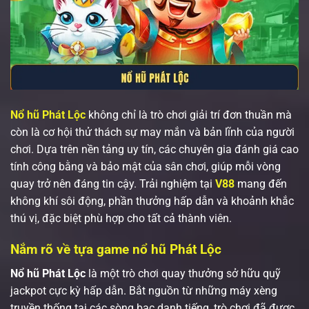
Nổ hũ Phát Lộc
không chỉ là trò chơi giải trí đơn thuần mà
còn là cơ hội thử thách sự may mắn và bản lĩnh của người
chơi. Dựa trên nền tảng uy tín, các chuyên gia đánh giá cao
tính công bằng và bảo mật của sân chơi, giúp mỗi vòng
quay trở nên đáng tin cậy. Trải nghiệm tại
V88
mang đến
không khí sôi động, phần thưởng hấp dẫn và khoảnh khắc
thú vị, đặc biệt phù hợp cho tất cả thành viên.
Nắm rõ về tựa game nổ hũ Phát Lộc
Nổ hũ Phát Lộc
là một trò chơi quay thưởng sở hữu quỹ
jackpot cực kỳ hấp dẫn. Bắt nguồn từ những máy xèng
truyền thống tại các sòng bạc danh tiếng, trò chơi đã được