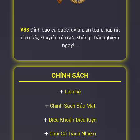
V88
Đỉnh cao cá cược, uy tín, an toàn, nạp rút
siêu tốc, khuyến mãi cực khủng! Trải nghiệm
ngay!...
CHÍNH SÁCH
➕
Liên hệ
➕
Chính Sách Bảo Mật
➕
Điều Khoản Điều Kiện
➕
Chơi Có Trách Nhiệm