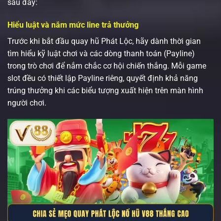
sau đây:
Hiểu luật và nắm mức line trả thưởng
Trước khi bắt đầu quay hũ Phát Lộc, hãy dành thời gian
tìm hiểu kỹ luật chơi và các dòng thanh toán (Payline)
trong trò chơi để nắm chắc cơ hội chiến thắng. Mỗi game
slot đều có thiết lập Payline riêng, quyết định khả năng
trúng thưởng khi các biểu tượng xuất hiện trên màn hình
người chơi.