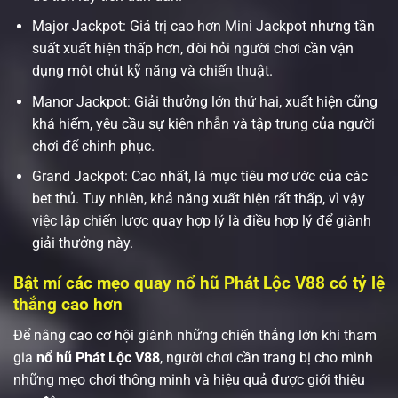
Major Jackpot: Giá trị cao hơn Mini Jackpot nhưng tần
suất xuất hiện thấp hơn, đòi hỏi người chơi cần vận
dụng một chút kỹ năng và chiến thuật.
Manor Jackpot: Giải thưởng lớn thứ hai, xuất hiện cũng
khá hiếm, yêu cầu sự kiên nhẫn và tập trung của người
chơi để chinh phục.
Grand Jackpot: Cao nhất, là mục tiêu mơ ước của các
bet thủ. Tuy nhiên, khả năng xuất hiện rất thấp, vì vậy
việc lập chiến lược quay hợp lý là điều hợp lý để giành
giải thưởng này.
Bật mí các mẹo quay nổ hũ Phát Lộc V88 có tỷ lệ
thắng cao hơn
Để nâng cao cơ hội giành những chiến thắng lớn khi tham
gia
nổ hũ Phát Lộc
V88
, người chơi cần trang bị cho mình
những mẹo chơi thông minh và hiệu quả được giới thiệu