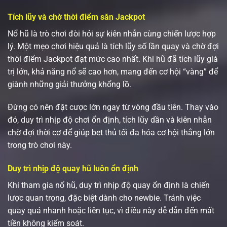
Tích lũy và chờ thời điểm săn Jackpot
Nổ hũ là trò chơi đòi hỏi sự kiên nhẫn cùng chiến lược hợp
lý. Một mẹo chơi hiệu quả là tích lũy số lần quay và chờ đợi
thời điểm Jackpot đạt mức cao nhất. Khi hũ đã tích lũy giá
trị lớn, khả năng nổ sẽ cao hơn, mang đến cơ hội “vàng” để
giành những giải thưởng khổng lồ.
Đừng có nên đặt cược lớn ngay từ vòng đầu tiên. Thay vào
đó, duy trì nhịp độ chơi ổn định, tích lũy dần và kiên nhẫn
chờ đợi thời cơ để giúp bet thủ tối đa hóa cơ hội thắng lớn
trong trò chơi này.
Duy trì nhịp độ quay hũ luôn ổn định
Khi tham gia nổ hũ, duy trì nhịp độ quay ổn định là chiến
lược quan trọng, đặc biệt dành cho newbie. Tránh việc
quay quá nhanh hoặc liên tục, vì điều này dễ dẫn đến mất
tiền không kiểm soát.