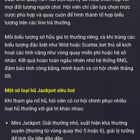
mọi đối tượng người chơi. Hội viên chỉ cần lựa chọn mức
cược phù hợp và quay cuộn để hình thành tổ hợp biểu
tượng trên các line trả thưởng.
Mỗi biểu tượng sở hữu giá trị thưởng riêng, và khi trúng các
biểu tượng đặc biệt như Wild hoặc Scatter, bet thủ sẽ kích
hoạt các tính năng như vòng quay miễn phí hoặc hệ số
nhân. Kết quả hoàn toàn ngẫu nhiên nhờ hệ thống RNG,
đảm bảo tính công bằng, minh bạch và cơ hội chiến thắng
tốt.
Một số loại hũ Jackpot siêu hot
Khi tham gia nổ hũ, hội viên có cơ hội chinh phục nhiều
loại hũ thưởng với giá trị khác nhau:
Mini Jackpot: Giải thưởng nhỏ, xuất hiện khá thường
xuyên (thường từ vòng quay thứ 5 hoặc 6), giải lý tưởng
để tích lũy tiền dần dần.