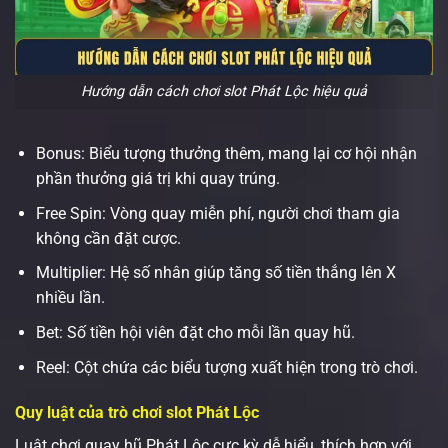
Hướng dẫn cách chơi slot Phát Lộc hiệu quả
Bonus: Biểu tượng thưởng thêm, mang lại cơ hội nhận
phần thưởng giá trị khi quay trúng.
Free Spin: Vòng quay miễn phí, người chơi tham gia
không cần đặt cược.
Multiplier: Hệ số nhân giúp tăng số tiền thắng lên X
nhiều lần.
Bet: Số tiền hội viên đặt cho mỗi lần quay hũ.
Reel: Cột chứa các biểu tượng xuất hiện trong trò chơi.
Quy luật của trò chơi slot Phát Lộc
Luật chơi quay hũ Phát Lộc cực kỳ dễ hiểu, thích hợp với